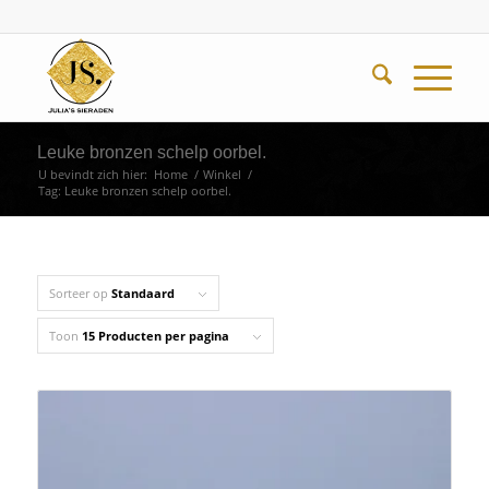
Leuke bronzen schelp oorbel.
U bevindt zich hier:
Home
/
Winkel
/
Tag: Leuke bronzen schelp oorbel.
Sorteer op
Standaard
Toon
15 Producten per pagina