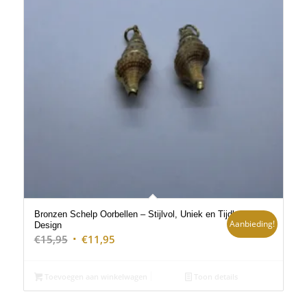
Bronzen Schelp Oorbellen – Stijlvol, Uniek en Tijdloos
Aanbieding!
Design
Oorspronkelijke
Huidige
€
15,95
€
11,95
prijs
prijs
was:
is:
Toevoegen aan winkelwagen
Toon details
€15,95.
€11,95.