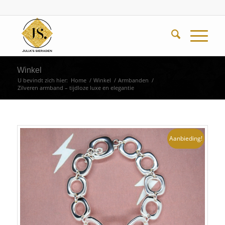
Winkel
U bevindt zich hier:
Home
/
Winkel
/
Armbanden
/
Zilveren armband – tijdloze luxe en elegantie
Aanbieding!