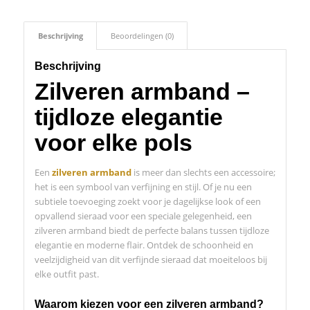
Beschrijving
Beoordelingen (0)
Beschrijving
Zilveren armband –
tijdloze elegantie
voor elke pols
Een
zilveren armband
is meer dan slechts een accessoire;
het is een symbool van verfijning en stijl. Of je nu een
subtiele toevoeging zoekt voor je dagelijkse look of een
opvallend sieraad voor een speciale gelegenheid, een
zilveren armband biedt de perfecte balans tussen tijdloze
elegantie en moderne flair. Ontdek de schoonheid en
veelzijdigheid van dit verfijnde sieraad dat moeiteloos bij
elke outfit past.
Waarom kiezen voor een zilveren armband?