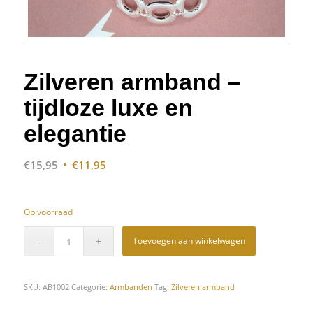
Zilveren armband –
tijdloze luxe en
elegantie
Oorspronkelijke
Huidige
€
15,95
€
11,95
prijs
prijs
was:
is:
Op voorraad
€15,95.
€11,95.
Toevoegen aan winkelwagen
SKU:
AB1002
Categorie:
Armbanden
Tag:
Zilveren armband