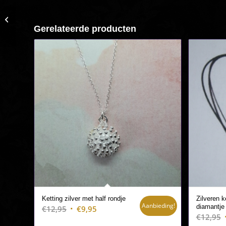
Oorbellen en ketting
met zilver hartje
Gerelateerde producten
Ketting zilver met half rondje
Zilveren k
Aanbieding!
diamantje
Oorspronkelijke
Huidige
€
12,95
€
9,95
€
12,95
prijs
prijs