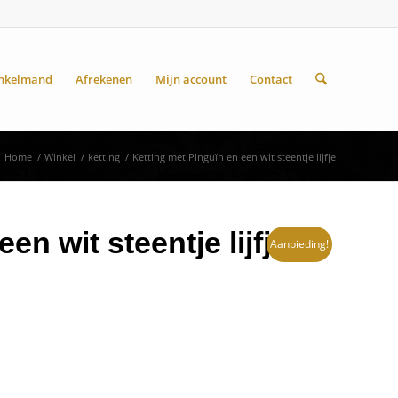
nkelmand
Afrekenen
Mijn account
Contact
Home
/
Winkel
/
ketting
/
Ketting met Pinguïn en een wit steentje lijfje
en wit steentje lijfje
Aanbieding!