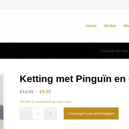
Home
Winkel
Wi
U bevindt zich hier:
Ketting met Pinguïn en e
Oorspronkelijke
Huidige
€
12,95
€
9,95
prijs
prijs
Slechts 2 resterend op voorraad
was:
is:
€12,95.
€9,95.
Toevoegen aan winkelwagen