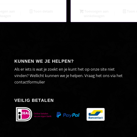
rijs
prijs
was:
is:
was:
is:
€12,95.
€9,95.
egen aan
Toon details
Toevoegen aan
Toon d
€12,95.
€9,95.
lwagen
winkelwagen
KUNNEN WE JE HELPEN?
Als er iets is wat je zoekt en je kunt het op onze site niet
vinden? Wellicht kunnen we je helpen. Vraag het ons via het
contactformulier
VEILIG BETALEN