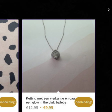
Ketting met een vierkantje en daarin
Aanbieding!
Aanbieding!
een glow in the dark balletje
Oorspronkelijke
Huidige
€
12,95
€
9,95