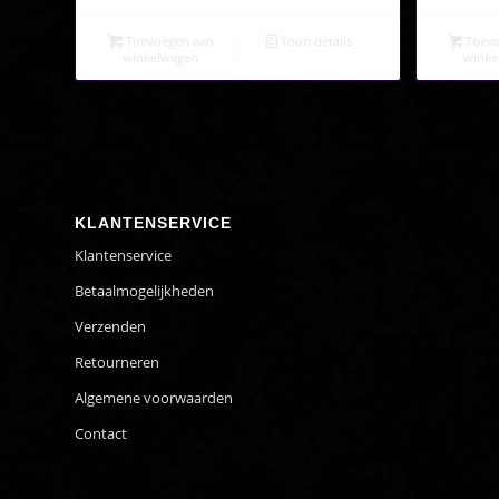
p
was:
is:
€12,95.
€9,95.
Toevoegen aan
Toon details
Toevo
winkelwagen
winke
KLANTENSERVICE
Klantenservice
Betaalmogelijkheden
Verzenden
Retourneren
Algemene voorwaarden
Contact