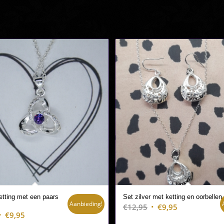
etting met een paars
Set zilver met ketting en oorbellen
Aanbieding!
Oorspronkelijke
Huidige
€
12,95
€
9,95
Oorspronkelijke
Huidige
€
9,95
prijs
prijs