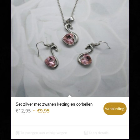
Set zilver met zwanen ketting en oorbellen
Aanbieding!
Oorspronkelijke
Huidige
€
12,95
€
9,95
prijs
prijs
was:
is:
€12,95.
€9,95.
Toevoegen aan winkelwagen
Toon details