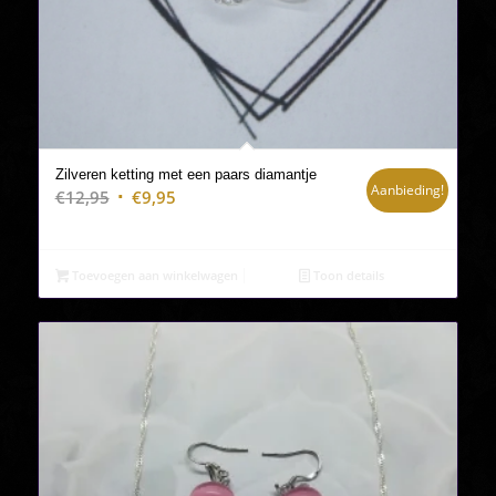
Zilveren ketting met een paars diamantje
Aanbieding!
Oorspronkelijke
Huidige
€
12,95
€
9,95
prijs
prijs
was:
is:
€12,95.
€9,95.
Toevoegen aan winkelwagen
Toon details