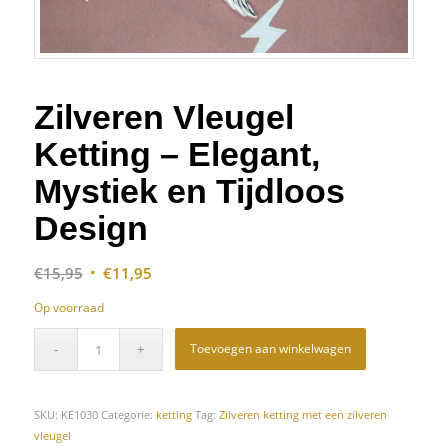
Zilveren Vleugel
Ketting – Elegant,
Mystiek en Tijdloos
Design
Oorspronkelijke
Huidige
€
15,95
€
11,95
prijs
prijs
Op voorraad
was:
is:
€15,95.
€11,95.
Toevoegen aan winkelwagen
SKU:
KE1030
Categorie:
ketting
Tag:
Zilveren ketting met een zilveren
vleugel