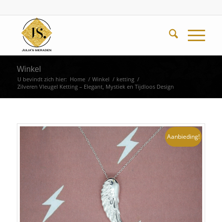
Winkel
U bevindt zich hier:
Home
/
Winkel
/
ketting
/
Zilveren Vleugel Ketting – Elegant, Mystiek en Tijdloos Design
Aanbieding!