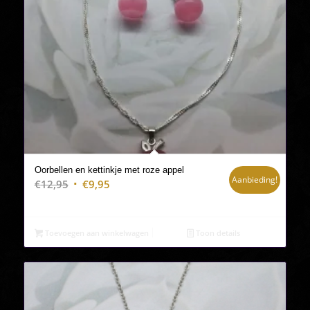
Oorbellen en kettinkje met roze appel
Aanbieding!
Oorspronkelijke
Huidige
€
12,95
€
9,95
prijs
prijs
was:
is:
€12,95.
€9,95.
Toevoegen aan winkelwagen
Toon details