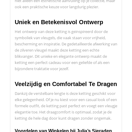
niet alleen een esthetische aanvulling op je collectie, maar
ook een praktische keuze voor langdurig plezier.
Uniek en Betekenisvol Ontwerp
Het ontwerp van deze ketting is geïnspireerd door de
symboliek van vleugels, die vaak staan voor vrijheid,
bescherming en inspiratie. De gedetailleerde afwerking van
de zilveren vleugel maakt deze ketting een echte
blikvanger. Dit unieke en elegante ontwerp maakt de
ketting een perfect cadeau voor een geliefde of als een
bijzondere traktatie voor jezelf.
Veelzijdig en Comfortabel Te Dragen
Dankzij de verstelbare lengte is deze ketting geschikt voor
elke gelegenheid. Of je nu kiest voor een casual look of een
formele outfit, de ketting past perfect en voegt een vleugje
elegantie toe. Het draagcomfort is optimaal, zodat je de
ketting de hele dag door kunt dragen zonder ongemak.
Voordelen van Winkelen bij Julia’s Sieraden