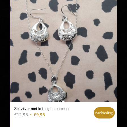
Set zilver met ketting en oorbellen
Aanbieding!
Oorspronkelijke
Huidige
€
12,95
€
9,95
prijs
prijs