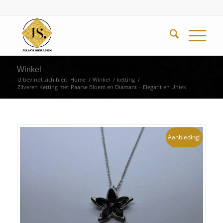
Winkel
U bevindt zich hier:
Home
/
Winkel
/
ketting
/
Zilveren Ketting met Paarse Bloem en Diamant – Elegant en Uniek
Aanbieding!