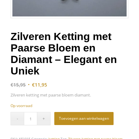
Zilveren Ketting met
Paarse Bloem en
Diamant – Elegant en
Uniek
Oorspronkelijke
Huidige
€
15,95
€
11,95
prijs
prijs
Zilveren ketting met paarse bloem diamant.
was:
is:
Op voorraad
€15,95.
€11,95.
Toevoegen aan winkelwagen
SKU:
KE1015
Categorie:
ketting
Tag:
Zilveren ketting met paarse bloem