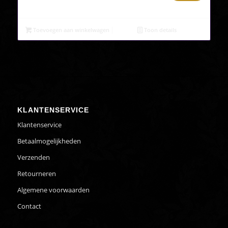
prijs
prijs
was:
is:
€12,95.
€9,95.
Toevoegen aan winkelwagen
Toon details
KLANTENSERVICE
Klantenservice
Betaalmogelijkheden
Verzenden
Retourneren
Algemene voorwaarden
Contact