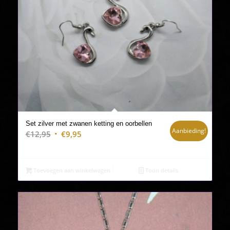
Set zilver met zwanen ketting en oorbellen
Aanbieding!
Oorspronkelijke
Huidige
€
12,95
€
9,95
prijs
prijs
was:
is:
€12,95.
€9,95.
Toevoegen aan winkelwagen
Toon details