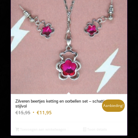
Zilveren beertjes ketting en oorbellen set – schattig en
Aanbieding!
stijlvol
Oorspronkelijke
Huidige
€
15,95
€
11,95
prijs
prijs
was:
is:
Toevoegen aan winkelwagen
Toon details
€15,95.
€11,95.