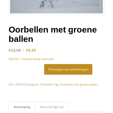
Oorbellen met groene
ballen
Oorspronkelijke
Huidige
€
12,95
€
9,95
prijs
prijs
Slechts 1 resterend op voorraad
was:
is:
€12,95.
€9,95.
Toevoegen aan winkelwagen
SKU:
OB1010
Categorie:
Oorbellen
Tag:
Oorbellen met groene ballen.
Beschrijving
Beoordelingen (0)