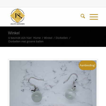
Winkel
U bevindt zich hier:
Home
/
Winkel
/
Oorbellen
/
Oorbellen met groene ballen
Aanbieding!