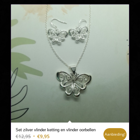
Set zilver vlinder ketting en vlinder oorbellen
Aanbieding!
Oorspronkelijke
Huidige
€
12,95
€
9,95