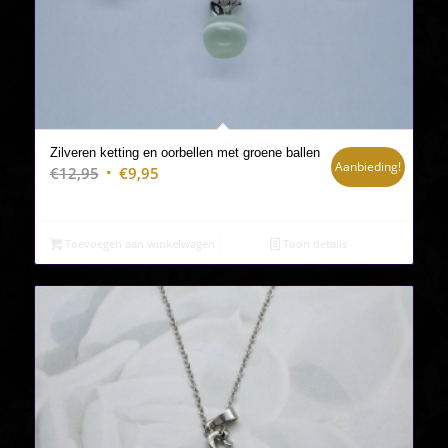
Zilveren ketting en oorbellen met groene ballen
Aanbieding!
Oorspronkelijke
Huidige
€
12,95
€
9,95
prijs
prijs
was:
is:
€12,95.
€9,95.
Toevoegen aan winkelwagen
Toon details