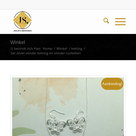
Winkel
U bevindt zich hier:
Home
/
Winkel
/
ketting
/
Set zilver vlinder ketting en vlinder oorbellen
Aanbieding!