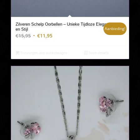
Zilveren Schelp Oorbellen – Unieke Tijdloze Elegantie
Aanbieding!
en Stijl
Oorspronkelijke
Huidige
€
15,95
€
11,95
prijs
prijs
was:
is:
Toevoegen aan winkelwagen
Toon details
€15,95.
€11,95.