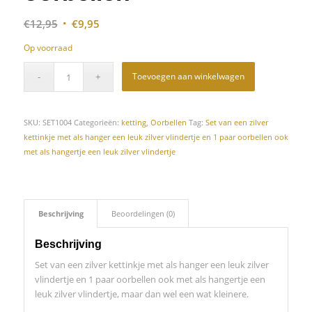
Oorspronkelijke
Huidige
€
12,95
€
9,95
prijs
prijs
Op voorraad
was:
is:
€12,95.
€9,95.
Toevoegen aan winkelwagen
SKU:
SET1004
Categorieën:
ketting
,
Oorbellen
Tag:
Set van een zilver
kettinkje met als hanger een leuk zilver vlindertje en 1 paar oorbellen ook
met als hangertje een leuk zilver vlindertje
Beschrijving
Beoordelingen (0)
Beschrijving
Set van een zilver kettinkje met als hanger een leuk zilver
vlindertje en 1 paar oorbellen ook met als hangertje een
leuk zilver vlindertje, maar dan wel een wat kleinere.