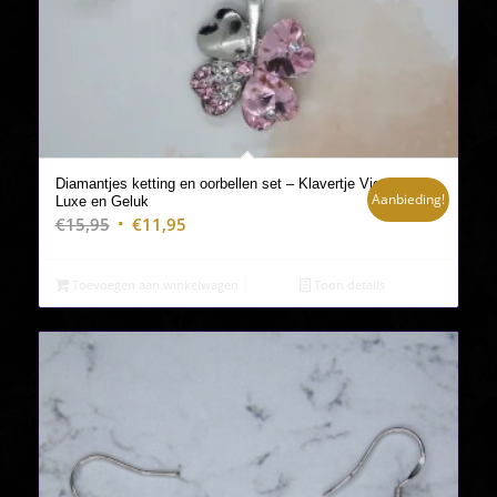
Diamantjes ketting en oorbellen set – Klavertje Vier
Aanbieding!
Luxe en Geluk
Oorspronkelijke
Huidige
€
15,95
€
11,95
prijs
prijs
was:
is:
Toevoegen aan winkelwagen
Toon details
€15,95.
€11,95.