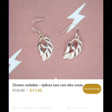
Zilveren oorbellen – tijdloze luxe voor elke vrouw
Aanbieding!
Oorspronkelijke
Huidige
€
15,95
€
11,95
prijs
prijs
was:
is:
€15,95.
€11,95.
Toevoegen aan winkelwagen
Toon details