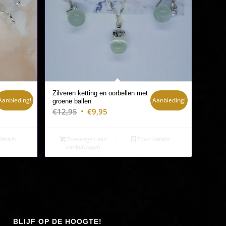
n set
Zilveren ketting en oorbellen met
Aanbieding!
Aanbieding!
groene ballen
Oorspronkelijke
Huidige
€
12,95
€
9,95
prijs
prijs
was:
is:
etails
Toevoegen aan
Toon details
€12,95.
€9,95.
winkelwagen
BLIJF OP DE HOOGTE!