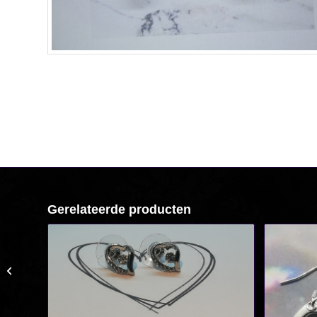
Gerelateerde producten
Zilveren ketting en
oorbellen met groene
ballen