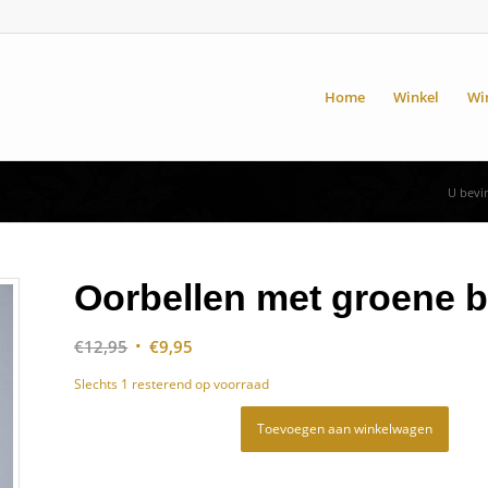
Home
Winkel
Wi
U bevin
Oorbellen met groene b
Oorspronkelijke
Huidige
€
12,95
€
9,95
prijs
prijs
Slechts 1 resterend op voorraad
was:
is:
€12,95.
€9,95.
Toevoegen aan winkelwagen