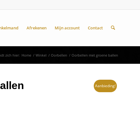
nkelmand
Afrekenen
Mijn account
Contact
dt zich hier:
Home
/
Winkel
/
Oorbellen
/
Oorbellen met groene ballen
allen
Aanbieding!